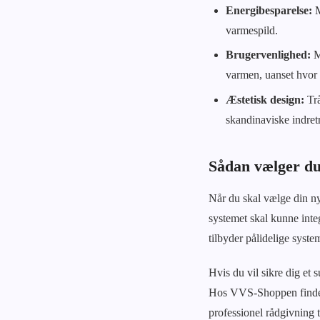
Energibesparelse:
M
varmespild.
Brugervenlighed:
Ma
varmen, uanset hvor 
Æstetisk design:
Trå
skandinaviske indret
Sådan vælger du 
Når du skal vælge din ny
systemet skal kunne int
tilbyder pålidelige system
Hvis du vil sikre dig et
Hos VVS-Shoppen finder 
professionel rådgivning ti