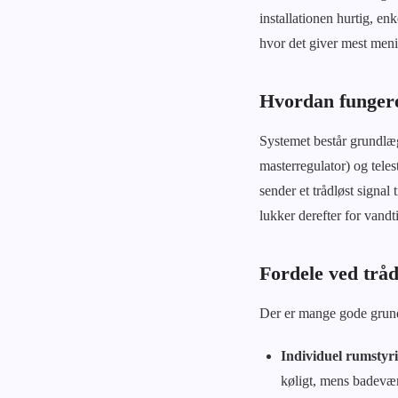
installationen hurtig, en
hvor det giver mest meni
Hvordan fungere
Systemet består grundlæg
masterregulator) og tele
sender et trådløst signal
lukker derefter for vandt
Fordele ved tråd
Der er mange gode grunde 
Individuel rumstyr
køligt, mens badevær