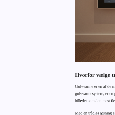
Hvorfor vælge t
Gulvvarme er en af de me
gulvvarmesystem, er en p
billedet som den mest fl
Med en trådløs løsning s