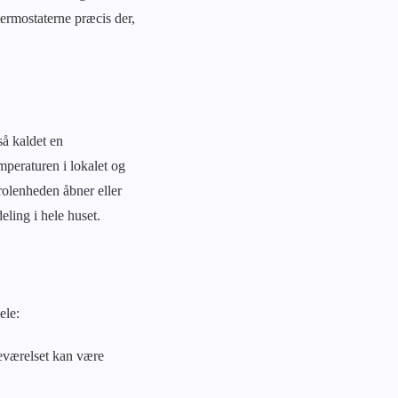
termostaterne præcis der,
så kaldet en
peraturen i lokalet og
trolenheden åbner eller
eling i hele huset.
ele:
veværelset kan være