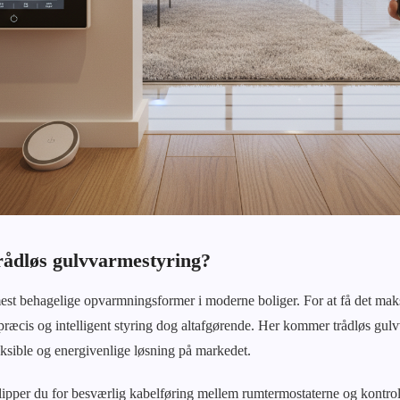
rådløs gulvvarmestyring?
st behagelige opvarmningsformer i moderne boliger. For at få det maks
ræcis og intelligent styring dog altafgørende. Her kommer trådløs gulv
eksible og energivenlige løsning på markedet.
lipper du for besværlig kabelføring mellem rumtermostaterne og kontro