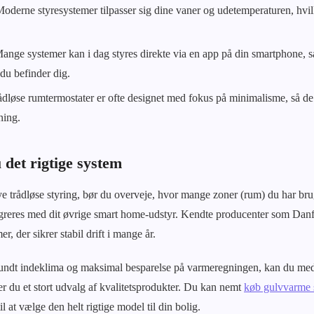
oderne styresystemer tilpasser sig dine vaner og udetemperaturen, hvil
nge systemer kan i dag styres direkte via en app på din smartphone, s
du befinder dig.
dløse rumtermostater er ofte designet med fokus på minimalisme, så de p
ning.
det rigtige system
e trådløse styring, bør du overveje, hvor mange zoner (rum) du har brug
egreres med dit øvrige smart home-udstyr. Kendte producenter som Dan
er, der sikrer stabil drift i mange år.
 sundt indeklima og maksimal besparelse på varmeregningen, kan du med
du et stort udvalg af kvalitetsprodukter. Du kan nemt
køb gulvvarme s
l at vælge den helt rigtige model til din bolig.