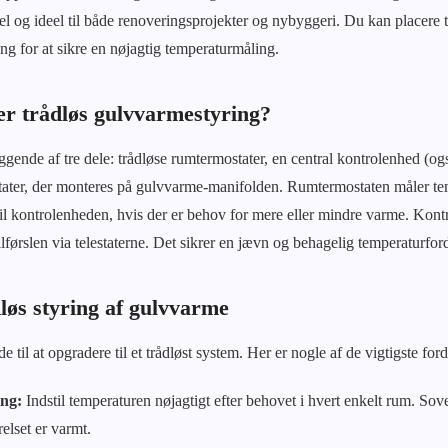
kel og ideel til både renoveringsprojekter og nybyggeri. Du kan placere 
ng for at sikre en nøjagtig temperaturmåling.
r trådløs gulvvarmestyring?
gende af tre dele: trådløse rumtermostater, en central kontrolenhed (og
stater, der monteres på gulvvarme-manifolden. Rumtermostaten måler tem
 til kontrolenheden, hvis der er behov for mere eller mindre varme. Kon
ilførslen via telestaterne. Det sikrer en jævn og behagelig temperaturford
løs styring af gulvvarme
til at opgradere til et trådløst system. Her er nogle af de vigtigste ford
ing:
Indstil temperaturen nøjagtigt efter behovet i hvert enkelt rum. So
elset er varmt.