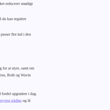
ket reducerer unødigt
å du kan regulere
asser flot ind i den
 for at styre, samt om
foss, Roth og Wavin
 fordel opgradere i dag.
tyring trådløs
og få