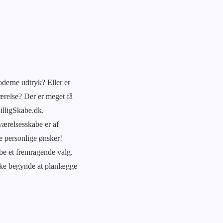
derne udtryk? Eller er
værelse? Der er meget få
illigSkabe.dk.
værelsesskabe er af
ne personlige ønsker!
be et fremragende valg.
ikke begynde at planlægge