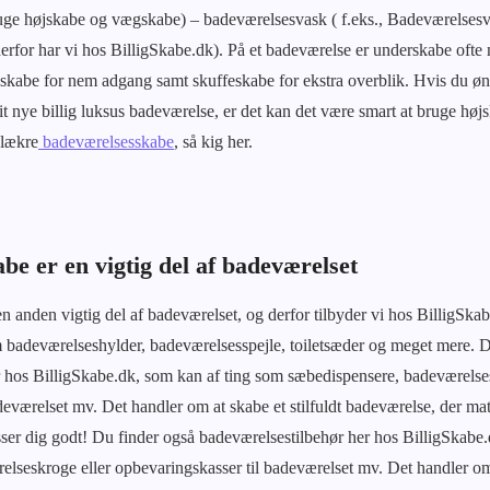
ruge højskabe og vægskabe) – badeværelsesvask ( f.eks., Badeværelsesv
derfor har vi hos BilligSkabe.dk). På et badeværelse er underskabe ofte
eskabe for nem adgang samt skuffeskabe for ekstra overblik. Hvis du øn
it nye billig luksus badeværelse, er det kan det være smart at bruge h
 lækre
badeværelsesskabe
, så kig her.
e er en vigtig del af badeværelset
 anden vigtig del af badeværelset, og derfor tilbyder vi hos BilligSka
badeværelseshylder, badeværelsesspejle, toiletsæder og meget mere. D
 hos BilligSkabe.dk, som kan af ting som sæbedispensere, badeværelse
deværelset mv. Det handler om at skabe et stilfuldt badeværelse, der ma
passer dig godt! Du finder også badeværelsestilbehør her hos BilligSkabe
lseskroge eller opbevaringskasser til badeværelset mv. Det handler om a