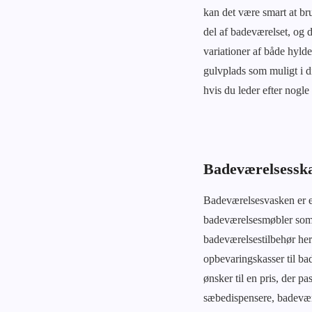
kan det være smart at b
del af badeværelset, og 
variationer af både hyld
gulvplads som muligt i d
hvis du leder efter nogle
Badeværelsesskab
Badeværelsesvasken er en
badeværelsesmøbler som 
badeværelsestilbehør her
opbevaringskasser til ba
ønsker til en pris, der 
sæbedispensere, badevære