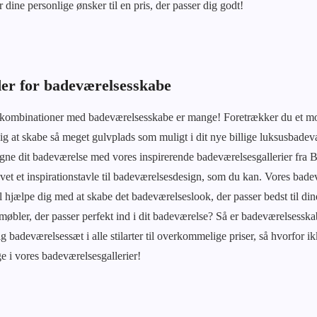
dine personlige ønsker til en pris, der passer dig godt!
er for badeværelsesskabe
kombinationer med badeværelsesskabe er mange! Foretrækker du et mo
dig at skabe så meget gulvplads som muligt i dit nye billige luksusbade
igne dit badeværelse med vores inspirerende badeværelsesgallerier fra B
vet et inspirationstavle til badeværelsesdesign, som du kan. Vores bade
l hjælpe dig med at skabe det badeværelseslook, der passer bedst til di
bler, der passer perfekt ind i dit badeværelse? Så er badeværelsesska
g badeværelsessæt i alle stilarter til overkommelige priser, så hvorfor 
ge i vores badeværelsesgallerier!