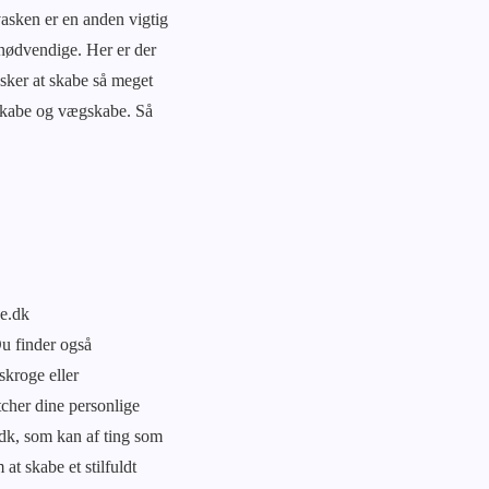
asken er en anden vigtig
 nødvendige. Her er der
sker at skabe så meget
øjskabe og vægskabe. Så
be.dk
u finder også
skroge eller
tcher dine personlige
.dk, som kan af ting som
t skabe et stilfuldt