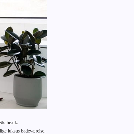
igSkabe.dk.
llige luksus badeværelse,