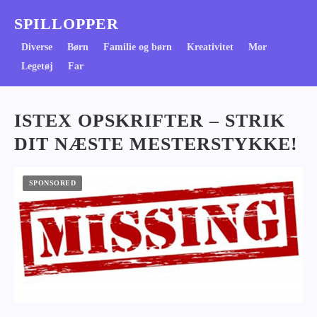
SPILLOPPER
Diverse
Børn
Familie og børn
Kreativitet
Mor
Legetøj
Far
ISTEX OPSKRIFTER – STRIK
DIT NÆSTE MESTERSTYKKE!