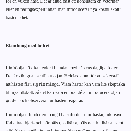
för en vuxen häst. Det är alltid bäst att konsultera en veterinär
eller en näringsexpert innan man introducerar nya kosttillskott i
hästens diet.
Blandning med fodret
Linfröolja häst kan enkelt blandas med hästens dagliga foder.
Det är viktigt att se till att oljan fördelas jämnt för att säkerställa
att hästen får i sig rätt mängd. Vissa hästar kan vara lite skeptiska
till nya tillskott, så det kan vara en bra idé att introducera oljan
gradvis och observera hur hästen reagerar.
Linfröolja erbjuder en mängd hälsofördelar för hästar, inklusive
förbättrad hjärt- och kärlhälsa, ledhälsa, päls och hudhälsa, samt
stöd för matsmältning och immunförsvar. Genom att välja en