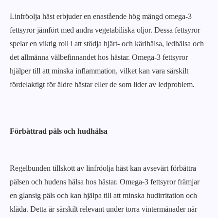
Linfröolja häst erbjuder en enastående hög mängd omega-3
fettsyror jämfört med andra vegetabiliska oljor. Dessa fettsyror
spelar en viktig roll i att stödja hjärt- och kärlhälsa, ledhälsa och
det allmänna välbefinnandet hos hästar. Omega-3 fettsyror
hjälper till att minska inflammation, vilket kan vara särskilt
fördelaktigt för äldre hästar eller de som lider av ledproblem.
Förbättrad päls och hudhälsa
Regelbunden tillskott av linfröolja häst kan avsevärt förbättra
pälsen och hudens hälsa hos hästar. Omega-3 fettsyror främjar
en glansig päls och kan hjälpa till att minska hudirritation och
klåda. Detta är särskilt relevant under torra vintermånader när