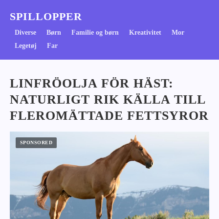
SPILLOPPER
Diverse
Børn
Familie og børn
Kreativitet
Mor
Legetøj
Far
LINFRÖOLJA FÖR HÄST:
NATURLIGT RIK KÄLLA TILL
FLEROMÄTTADE FETTSYROR