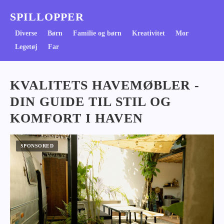
SPILLOPPER
Diverse
Børn
Familie og børn
Kreativitet
Mor
Legetøj
Far
KVALITETS HAVEMØBLER -
DIN GUIDE TIL STIL OG
KOMFORT I HAVEN