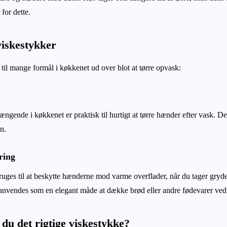
for dette.
viskestykker
til mange formål i køkkenet ud over blot at tørre opvask:
ngende i køkkenet er praktisk til hurtigt at tørre hænder efter vask. D
n.
ring
uges til at beskytte hænderne mod varme overflader, når du tager gryde
nvendes som en elegant måde at dække brød eller andre fødevarer ved 
du det rigtige viskestykke?