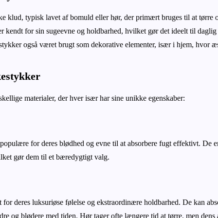
ke klud, typisk lavet af bomuld eller hør, der primært bruges til at tørre
 kendt for sin sugeevne og holdbarhed, hvilket gør det ideelt til daglig
estykker også været brugt som dekorative elementer, især i hjem, hvor æst
kestykker
skellige materialer, der hver især har sine unikke egenskaber:
opulære for deres blødhed og evne til at absorbere fugt effektivt. De 
lket gør dem til et bæredygtigt valg.
 for deres luksuriøse følelse og ekstraordinære holdbarhed. De kan ab
re og blødere med tiden. Hør tager ofte længere tid at tørre, men dens a