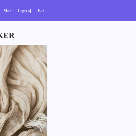
Mor
Legetøj
Far
KER