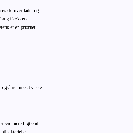
 opvask, overflader og
 brug i køkkenet.
etik er en prioritet.
er også nemme at vaske
sorbere mere fugt end
ntibakterielle